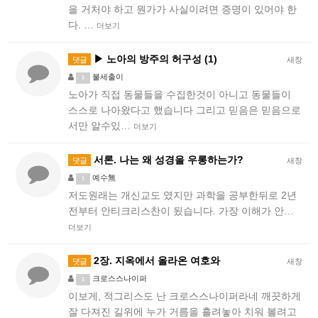
을 거처야 하고 뭔가가 사실이려면 증명이 있어야 한
다. …
더보기
▶ 노아의 방주의 허구성 (1)
댓글
새창
불세출이
1
노아가 직접 동물들을 수집한것이 아니고 동물들이
스스로 나아왔다고 했습니다 그리고 믿음은 믿음으로
서만 알수있…
더보기
서론. 나는 왜 성경을 우롱하는가?
댓글
새창
예수無
1
저도원래는 개신교도 였지만 과학을 공부한뒤로 2년
전부터 안티크리스찬이 됬습니다. 가장 이해가 안…
더보기
2장. 지옥에서 올라온 여호와
댓글
새창
크로스스나이퍼
1
이보게, 적그리스도 난 크로스스나이퍼라네 깨끗하게
잘 다져진 길위에 누가 거름을 흘려놓아 치워 볼려고