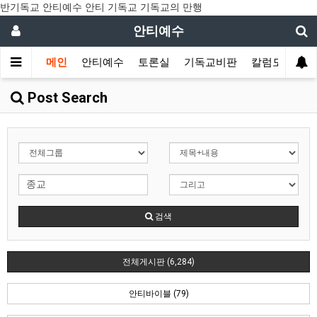
반기독교 안티예수 안티 기독교 기독교의 만행
안티예수
메인
안티예수
토론실
기독교비판
칼럼모음
Post Search
검색
전체게시판 (6,284)
안티바이블 (79)