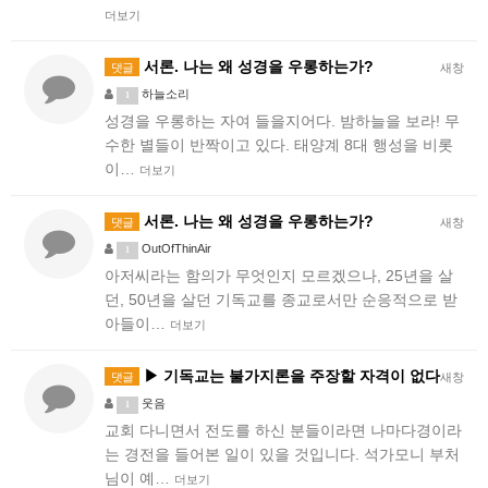
더보기
서론. 나는 왜 성경을 우롱하는가?
댓글
새창
하늘소리
1
성경을 우롱하는 자여 들을지어다. 밤하늘을 보라! 무
수한 별들이 반짝이고 있다. 태양계 8대 행성을 비롯
이…
더보기
서론. 나는 왜 성경을 우롱하는가?
댓글
새창
OutOfThinAir
1
아저씨라는 함의가 무엇인지 모르겠으나, 25년을 살
던, 50년을 살던 기독교를 종교로서만 순응적으로 받
아들이…
더보기
▶ 기독교는 불가지론을 주장할 자격이 없다
댓글
새창
웃음
1
교회 다니면서 전도를 하신 분들이라면 나마다경이라
는 경전을 들어본 일이 있을 것입니다. 석가모니 부처
님이 예…
더보기