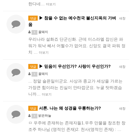
한다네…
더보기
▶ 참을 수 없는 예수천국 불신지옥의 가벼
댓글
새창
움
꿀돼지
1
우리나라 설화죠 단군신화. 근데 이스라엘 잡신은 파
워가 워낙 쎄서 어쩔수가 없어요. 신앙도 결국 파워 정
치 …
더보기
▶ 믿음이 우선인가? 사랑이 우선인가?
댓글
새창
꿀돼지
1
... 정말 슬픈일이군요. 사상과 종교가 세상을 가르는
가장큰 힘이라는 진실이 안타깝군요. 누굴 탓하겠습
니까…
더보기
서론. 나는 왜 성경을 우롱하는가?
댓글
새창
밝은하늘
1
ㅁ 우주에 존재하는 존재자들1.우주 만물을 창조한 창
조주 하나님 (영적인 존재)2. 천사(영적인 존재) : …