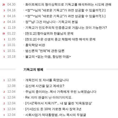
04.30
화이트헤드의 형이상학으로 기독교를 해석하려는 시도에 관해
29
04.16
<정**>님의 "새로운 기독교"가 과연 성공할 수 있을까?[ 2 ]
3
04.16
<정**>님의 "새로운 기독교"가 과연 성공할 수 있을까?[ 1 ]
3
04.16
정**님! 그건 아닙니다 - 기독교의 본질
2
11.19
기독교가 인도주의적 민중종교로 거듭나는 것이 가능한가?
6
01.22
[천도교] 향아설위와 한울님의 문제
19
11.05
[천도교] 수운 선생의 종교 체험에 대한 해석의 문제
1
10.31
홍익학당 비판
2
10.31
범신론적 "전체"에 관한 담론
5
10.18
불교의 <없는 마음, 항상된 마음>
1
기독교의 병폐
12.08
개독인이 또 자녀를 죽였답니다
1
12.08
김신애 사건을 알고 계세요?
12.04
주님의 종이라는..목사 가족에게 우린 노예였습니다
2
12.04
Re: 이미 판결이 난 이야기이지요.
5
12.04
[기사]"죽어서 지옥가?"... 내 딸 울린 '지옥동영상'
2
12.04
[기사]신도 돈 10억 가로챈 목사 징역 3년
3
12.04
사회사업가.억대횡령범..어느 목사의 두얼굴
1