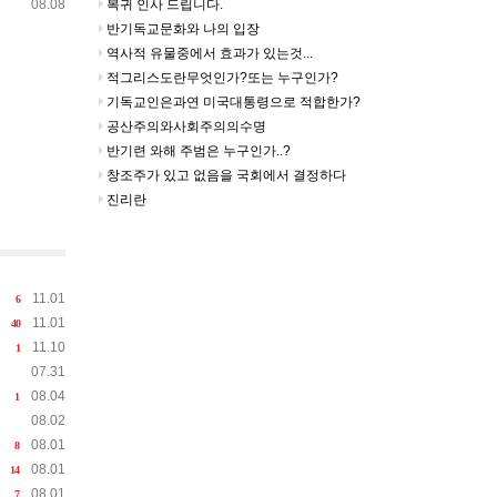
08.08
복귀 인사 드립니다.
반기독교문화와 나의 입장
역사적 유물중에서 효과가 있는것...
적그리스도란무엇인가?또는 누구인가?
기독교인은과연 미국대통령으로 적합한가?
공산주의와사회주의의수명
반기련 와해 주범은 누구인가..?
창조주가 있고 없음을 국회에서 결정하다
진리란
11.01
6
11.01
40
11.10
1
07.31
08.04
1
08.02
08.01
8
08.01
14
08.01
7