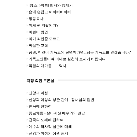
[창조과학회] 한자와 창세기
손에 손잡고 어버버버버버
장풍목사
이게 뭔 지랄인가?
어린이 방언
죄가 죄인줄 모르고
싸움판 교회
광란, 이것이 기독교의 단면이라면...님은 기독교를 믿겠습니까?
기독교인들이여 이대로 실천해 보시기 바랍니다.
막말의 대가들........먹사
지정 회원 토론실
신앙과 이성
신앙과 이성의 상관 관계 - 잠새님의 답변
믿음에 관하여
종교체험 - 살아계신 예수와의 만남
천국의 도래에 관하여
예수의 역사적 실존에 대해
신앙과 이성의 상관 관계