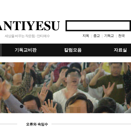
ANTIYESU
지옥
종교
기독교
천국
|
|
|
세상을 바꾸는 작은힘 - 안티예수
기독교비판
칼럼모음
자료실
오류와 속임수