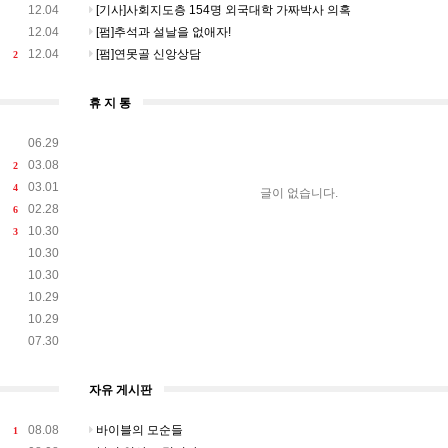
12.04
[기사]사회지도층 154명 외국대학 가짜박사 의혹
12.04
[펌]추석과 설날을 없애자!
12.04
[펌]연못골 신앙상담
2
휴 지 통
06.29
03.08
2
03.01
4
글이 없습니다.
02.28
6
10.30
3
10.30
10.30
10.29
10.29
07.30
자유 게시판
08.08
바이블의 모순들
1