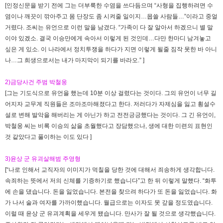
[인정신문을 받기 전에 그는 더부룩한 수염을 쓰다듬으며 “사형을 집행하려면 수
염이나 깨끗이 깎아주고 몸 단장도 좀 시켜줄 일이지…몹쓸 사람들…”이라고 중얼
거렸다. 조씨는 유언으로 이런 말을 남겼다. “가족이 다 잘 알아서 하겠으니 별 말
이야 있겠소. 결국 이승만에게 속아서 이렇게 된 것인데…다만 한마디 남겨놓고
싶은 게 있소. 이 나라에서 정치투쟁을 하다가 지면 이렇게 될줄 짐작 못한 바 아니
나…그 희생으로서는 내가 마지막이 되기를 바라오.” ]
2)금당사건 주범 박철웅
[그는 기도식으로 유언을 했는데 10분 이상 걸렸다는 것이다. 그의 유언이 너무 길
어지자 교무계 직원들은 조마조마해졌다고 한다. 저러다가 자제심을 잃고 횡설수
설로 변해 발악을 해버리는 게 아닌가 하고 전전긍긍했다는 것이다. 그 긴 유언이,
박철웅 씨는 비록 이승의 삶을 초월했다고 장담했으나, 생에 대한 미련의 표현인
것 같았다고 풀이하는 이도 있다 ]
3)윤상 군 유괴살해범 주영형
[“나로 인해서 교직자의 이미지가 먹칠을 당한 것에 대해서 죄송하게 생각합니다.
속죄하는 뜻에서 저의 신체를 기증하기로 했습니다”고 한 뒤 이렇게 말했다. “화투
에 손을 댔습니다. 돈을 잃었습니다. 본전을 찾으려 하다가 또 돈을 잃었습니다. 화
가 나서 술과 여자를 가까이했습니다. 월급으로는 이자도 못 갚을 정도였습니다.
이럴 때 윤상 군 유괴계획을 세우게 됐습니다. 만사가 잘 될 것으로 생각했습니다.