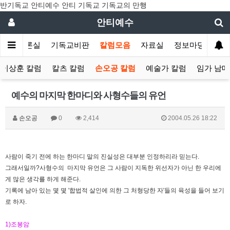
반기독교 안티예수 안티 기독교 기독교의 만행
안티예수
수
토론실
기독교비판
칼럼모음
자료실
정보마당
이상훈 칼럼
칼츠 칼럼
손오공 칼럼
예술가 칼럼
임가 남매
예수의 마지막 한마디와 사형수들의 유언
손오공
0
2,414
2004.05.26 18:22
사람이 죽기 전에 하는 한마디 말의 진실성은 대부분 인정하리라 믿는다.
그래서일까?사형수의 마지막 유언은 그 사람이 지독한 위선자가 아닌 한 우리에
게 많은 생각를 하게 해준다.
기록에 남아 있는 몇 몇 '합법적 살인에 의한 그 처형당한 자'들의 육성을 들어 보기
로 하자.
1)조봉암