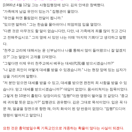
[1966년 4월 12일 그는 사형집행장에 섰다. 김의 안색은 창백했다.
“가족에게 남길 유언이 있는가.” 집행관이 물었다.
“유언을 하면 틀림없이 전달이 됩니까.”
“있으면 말하라.” 그는 한숨을 몰아쉬더니 띄엄띄엄 입을 열었다.
“다른 것은 아무것도 할 말이 없습니다만, 다만, 내 가족에게 죄를 많이 짓고 간다
고 전해주십시오.” 그의 옆에 서 있던 나는 이때 ‘마지막 기회다’고 생각하고 말했
다.
“천주교 교리에 대해서는 윤 신부님이나 나를 통해서 많이 들어왔으니 잘 알겠지
요?” 그는 말없이 고개를 끄덕였다.
“그렇다면 이제 우리 천주교에서 베푸는 대세(代洗)를 받으시겠습니까?”
“나 같은 죄인이 어떻게 대세를 받을 수 있겠습니까.” 나는 현장 앞에 있는 십자가
상을 가리키며 말했다.
“저 분만 믿으면 대세를 받을 수 있고, 대세를 받으면 완전히 죄 사함을 받을 수 있
습니다. 믿고 대세를 받으시겠습니까?” 대답이 없었다. 몸서리쳐지는 침묵이었다.
그렇게 한 10분이 흘렀다. 당장이라도 “집행!”이란 명령이 떨어질 것 같았다. “종교
에 귀의할 뜻은 없는가?” 집행관도 권유했다. 김은 그대로 목석이었다. 입은 꼭 다
문 채, 얼굴을 정면으로 향한 채, 마치 화석이 된 양 반응이 없었다. “집행!”드디어
명령이 떨어지고 말았다.]
묘한 것은 흉악범일수록 기독교인으로 개종하는 확율이 많다는 사실이 되겠다.