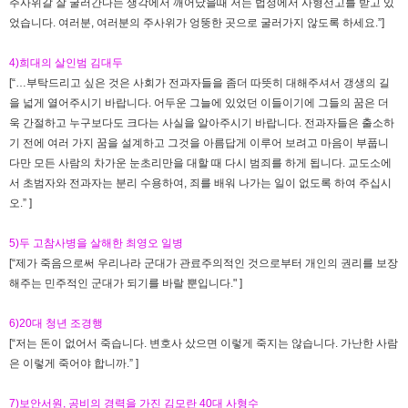
주사위갈 잘 굴러간다는 생각에서 깨어났을때 저는 법정에서 사형선고를 받고 있
었습니다. 여러분, 여러분의 주사위가 엉뚱한 곳으로 굴러가지 않도록 하세요.”]
4)희대의 살인범 김대두
[“…부탁드리고 싶은 것은 사회가 전과자들을 좀더 따뜻히 대해주셔서 갱생의 길
을 넓게 열어주시기 바랍니다. 어두운 그늘에 있었던 이들이기에 그들의 꿈은 더
욱 간절하고 누구보다도 크다는 사실을 알아주시기 바랍니다. 전과자들은 출소하
기 전에 여러 가지 꿈을 설계하고 그것을 아름답게 이루어 보려고 마음이 부풉니
다만 모든 사람의 차가운 눈초리만을 대할 때 다시 범죄를 하게 됩니다. 교도소에
서 초범자와 전과자는 분리 수용하여, 죄를 배워 나가는 일이 없도록 하여 주십시
오.” ]
5)두 고참사병을 살해한 최영오 일병
[“제가 죽음으로써 우리나라 군대가 관료주의적인 것으로부터 개인의 권리를 보장
해주는 민주적인 군대가 되기를 바랄 뿐입니다." ]
6)20대 청년 조경행
[“저는 돈이 없어서 죽습니다. 변호사 샀으면 이렇게 죽지는 않습니다. 가난한 사람
은 이렇게 죽어야 합니까.” ]
7)보안서원, 공비의 경력을 가진 김모란 40대 사형수