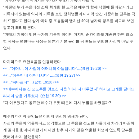
*예수와 두 도적 이야기는 누가와 마태의 기록이 다르다.
*어쨋던 누가 복음에선 소위 회개한 한 도적은 예수와 함께 낙원에 들어갈거라고
기록되어 있는데 역사의 기록을 보면 정치범들이 마지막 순간 개종하는 경우는 극
히 드물다고 한다.상기 예화 중 조봉암과 빨치산 40대 남자의 경우를 비교해 보면
참고가 되리라 본다.
*마태의 기록이 맞던 누가의 기록이 참이던 마지막 순간이라도 개종만 하면 최소
한 지옥은 면한다는 사상은 인류의 기본 윤리를 뒤 흔드는 위험한 사상이 아닐 수
없다.
마지막으로 요한복음을 인용하겠다.
<<..."어머니, 이 사람이 어머니의 아들입니다"....(요한 19:26) >>
<<...."이분이 네 어머니시다" .....(요한 19:27) >>
<<...."목마르다" ....(요한 19:28) >>
<<예수께서는 신 포도주를 맛보신 다음 "이제 다 이루었다" 하시고 고개를 떨어뜨
리시며 숨을 거두셨다. (요한 19:30) >>
*다 이루웠다고 공표한 예수가 무엇 때문에 다시 부활을 하였을까?
예수의 마지막 유언들은 어쩐지 위선의 냄새가 난다.
자신의 죽음이 억울하다고 생각했으면 그 죽음을 선고한 자들에게 차라리 따끔하
게 질타를 한마디 하던가 아니면 향후 자기와 같은 억울한 희생이 없도록 당부를
했어야 하지 않았을까?