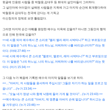
윗글에 인용된 사람들 중 박철웅,김대두 등 희대의 살인마들이 그러하다.
그 살인마에 어이없이 살해된 사람들은 지옥에 가고 마지막 순간에 회개했다하여
박철웅과 김대두는 천국에 갔다는 게 기독교
이신칭의의 정체로 보면 틀림없다.
그러면 마지막 순간 야훼를 원망한 예수는 지옥에 갔을까? 아니면 그동안의 행적
으로 인해 천국에 갔을까?
<<세 시쯤 되어 예수께서 큰 소리로 "엘리 엘리 레마 사박타니?" 하고 부르짖으셨
다. 이 말씀은 "나의 하느님, 나의 하느님, 어찌하여 나를 버리셨나이까?" 라는 뜻
이다. (마태 27:46) >>
<<세 시에 예수께서 큰 소리로 "엘로이, 엘로이, 레마 사박타니?" 하고 부르짖으셨
다. 이 말씀은 "나의 하느님, 나의 하느님, 어찌하여 나를 버리셨나이까?" 라는 뜻
이다. (마가 15:34) >>
그 다음 누가 복음에 기록된 예수의 마지막 말들을 보기로 하자.
<<...."아버지, 저 사람들을 용서하여 주십시오! 그들은 자기가 하는 일을 모르고 있
읍니다" ....(누가 23:34) >>
<<...."오늘 네가 정녕 나와 함께 낙원에 들어 가게 될 것이다"....(누가 23:43) >>
<<예수께서는 큰 소리로 "아버지, 제 영혼을 아버지 손에 맡깁니다!" 하시고는 숨
을 거두셨다. (누가 23:46) >>