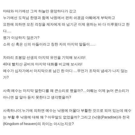
마태와 마가에선 그저 하늘만 원망하다가 갔고
누가에선 도적넘 한명과 함께 낙원에서 편히 쉬겠끔 야훼에게 부탁하고
요한에 의하면 모친 걱정을 제자에게 떠 넘기곤 이제 원하는 바 다 이루웠다고 한
다.....
뭔가 이상하지 않은가?
소위 신 혹은 신의 아들이라고 칭한 자의 마지막 말들이......
차라리 조봉암 선생의 마지막 유언을 기억해 보시라!
40대 빨치산 공비의 마지막 대화를 비교해 보시라!
예수가 십자가에서 마지막으로 남긴 한 마디 ....무언가 조작의 냄새가 나지 않는
가?
사족:예수는 마지막 말한디를 왜 큰소리로 했을까?....야훼는 이제 늙어 큰소리가
아니면 잘 알아 듣지 못한다고 생각했을까?
사족하나더:누가에 의하면 예수는 낙원에 머물다 부활한 것으로 되어 있는데 예수
는 부활 후 낙원에 대해 왜 ? 아무말도 없었을까? 그리고 (낙원(Paradise)과 천국
(Kingdom of heaven)의 차이는 아시는지요?