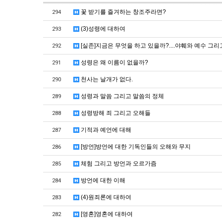
꽃 받기를 즐겨하는 창조주라면?
294
(3)성령에 대하여
293
[실존]지금은 무엇을 하고 있을까?....야훼와 예수 그리
292
성령은 왜 이름이 없을까?
291
천사는 날개가 없다.
290
성령과 말씀 그리고 말씀의 정체
289
성령방해 죄 그리고 오해들
288
기적과 예언에 대해
287
[방언]방언에 대한 기독인들의 오해와 무지
286
체험 그리고 방언과 오르가즘
285
방언에 대한 이해
284
(4)원죄론에 대하여
283
[영혼]영혼에 대하여
282