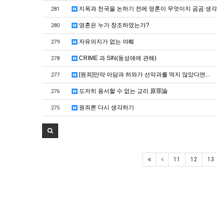
지옥과 천국을 논하기 전에 영혼이 무엇이지 곰곰 생
281
영혼은 누가 창조하였는가?
280
자유의지가 없는 야훼
279
CRIME 과 SIN(동성애에 관해)
278
[원죄]만약 아담과 하와가 선악과를 먹지 않았다면...
277
도저히 용서할 수 없는 교리 原罪論
276
원죄론 다시 생각하기
275
11
12
13