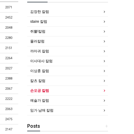
2071
김장한 칼럼
2452
staire 칼럼
2048
쥐뿔!칼럼
2280
몰러칼럼
2151
까마귀 칼럼
2264
이사대사 칼럼
2027
이상훈 칼럼
2388
칼츠 칼럼
2067
손오공 칼럼
2222
예술가 칼럼
2063
임가 남매 칼럼
2475
Posts
+
2147