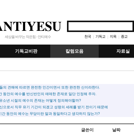
ANTIYESU
천국
기독교
지옥
종교
|
|
|
세상을 바꾸는 작은힘 - 안티예수
기독교비판
칼럼모음
자료실
인들의 견해에 따르면 완전한 인간이면서 또한 완전한 신이라한다.
간 동안의 예수를 반신반인의 애매한 존재로 일단 인정해 주자.
 유소년 시절의 예수의 존재는 어떻게 정의해야할까?
 신으로서 직무 유기 기간이 되겠고 성령의 세례를 받기 전이기 때문에
기간 동안의 예수는 무당이란 말과 동일하다고 생각하지 않는가?
글쓴이
날짜