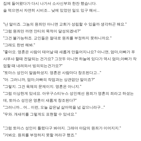
집에 들어왔다가 다시 나가서 소사신부와 한잔 했습니다.
술 먹으면서 자연히 시비조... 낮에 있었던 일도 있구 해서...
"난 말이죠. 그놈의 원죄만 아니면 교회가 성립할 수 있을까 생각하곤 해요."
"그럼 원죄만 까면 안티의 목적이 달성되겠네?"
"그건 불가능하죠. 교인들은 절대로 원죄를 부정하지 못하니까요."
"그래도 한번 해봐."
"좋아요. 영혼은 사람이 태어날 때 새롭게 만들어지나요? 아니면, 엄마,아빠가 푸
샤푸샤 할때 전달되는 건가요? 그것두 아니면 하늘에 있다가 역시 엄마,아빠가 작
업할 때 내려와서 빙의되는건가요?"
"토마스 성인이 말씀하셨지. 영혼은 사람마다 창조된다고..."
"아. 그러니까, 엄마,아빠의 작업과는 상관없단 말이죠?"
"그렇지. 그건 육체의 문제이지. 영혼은 아니지."
"그럼 이상한게 있네요. 아우구스티누스 성인께선 원죄가 영혼의 죄라고 하셨는
데, 토마스 성인은 영혼이 새롭게 창조된다?"
"그러니까... 어... 이런, 오늘 같은날 삶아먹을 넘 같으니라구..."
"우와. 개새끼를 그렇게도 표현할 수 있네요."
"그럼 토마스 성인이 틀렸다구 봐야지. 그래야 아담의 원죄가 이어지지."
"거봐요. 원죄를 부정하지 못할 꺼라구 했죠."