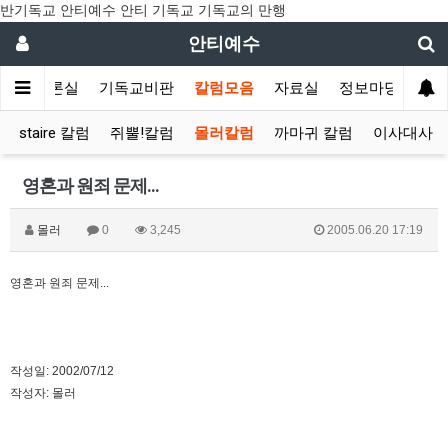
반기독교 안티예수 안티 기독교 기독교의 만행
안티예수
수
토론실
기독교비판
칼럼모음
자료실
정보마당
staire 칼럼
쥐뿔!칼럼
몰러칼럼
까마귀 칼럼
이사대사 
영혼과 원죄 문제...
몰러
0
3,245
2005.06.20 17:19
영혼과 원죄 문제...
작성일: 2002/07/12
작성자: 몰러