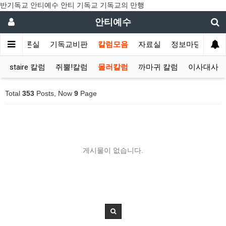
반기독교 안티예수 안티 기독교 기독교의 만행
안티예수
수
토론실
기독교비판
칼럼모음
자료실
정보마당
staire 칼럼
쥐뿔!칼럼
몰러칼럼
까마귀 칼럼
이사대사 
Total
353
Posts, Now
9
Page
게시물이 없습니다.