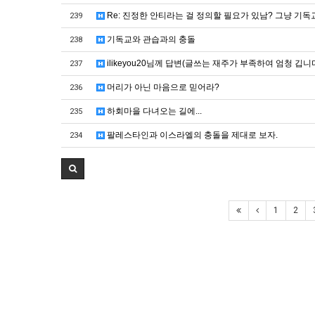
Re: 진정한 안티라는 걸 정의할 필요가 있남? 그냥 기독
239
기독교와 관습과의 충돌
238
ilikeyou20님께 답변(글쓰는 재주가 부족하여 엄청 깁니
237
머리가 아닌 마음으로 믿어라?
236
하회마을 다녀오는 길에...
235
팔레스타인과 이스라엘의 충돌을 제대로 보자.
234
1
2