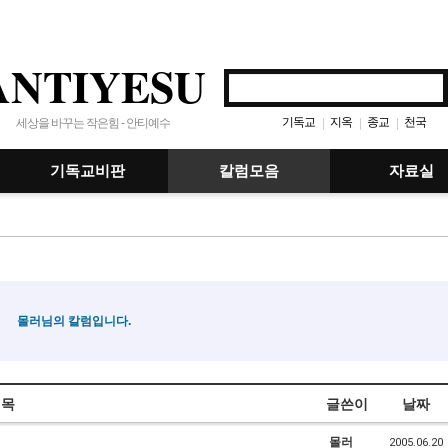
ANTIYESU
기독교
지옥
종교
천국
|
|
|
세상을 바꾸는 작은힘 - 안티예수
기독교비판
칼럼모음
자료실
몰러님의 칼럼입니다.
제목
글쓴이
날짜
몰러
2005.06.20