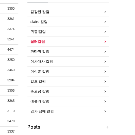
3350
김장한 칼럼
3361
staire 칼럼
3374
쥐뿔!칼럼
3241
몰러칼럼
4474
까마귀 칼럼
3250
이사대사 칼럼
3440
이상훈 칼럼
3284
칼츠 칼럼
3355
손오공 칼럼
3363
예술가 칼럼
임가 남매 칼럼
3110
3478
Posts
+
3337