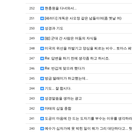
현충원을 다녀와서...
252
[패러디] 개독은 사오정 같은 넘들이여(좀 옛날 꺼)
251
성경과 기도
250
[펌] 군대 간 사람은 어둠의 자식들
249
미국의 위선을 까발기고 양심을 찌르는 비수... 토마스 
248
Re: 답변을 하기 전에 생각좀 하고 하시죠.
247
Re: 반갑게 맞으려 했다가
246
방금 딸래미가 하교했는데...
245
기도... 잘 합시다.
244
성경말씀을 생까는 광고
243
마태의 삽질 종합
242
도공이 마음에 안 드는 도자기를 부수는 이유를 생각하
241
예수가 십자가에 못 박힌 일이 뭐가 그리 대단하다고... 헛
240