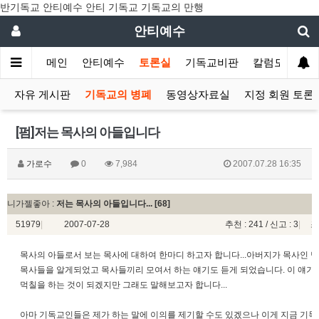
반기독교 안티예수 안티 기독교 기독교의 만행
안티예수
메인
안티예수
토론실
기독교비판
칼럼모음
자유 게시판
기독교의 병폐
동영상자료실
지정 회원 토론
[펌]저는 목사의 아들입니다
가로수
0
7,984
2007.07.28 16:35
니가젤좋아 :
저는 목사의 아들입니다...
[68]
51979
|
2007-07-28
추천 : 241 / 신고 : 3
|
조
목사의 아들로서 보는 목사에 대하여 한마디 하고자 합니다...아버지가 목사인 
목사들을 알게되었고 목사들끼리 모여서 하는 얘기도 듣게 되었습니다. 이 얘기
먹칠을 하는 것이 되겠지만 그래도 말해보고자 합니다...
아마 기독교인들은 제가 하는 말에 이의를 제기할 수도 있겠으나 이게 지금 기독