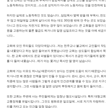
몇 년 전에는 한 대형교회 부목사가 담임목사를 상대로 고소를 했습니다. 이유인즉
노동착취라는 것이지요...스스로 성직자가 아니라 노동자라는 것을 만천하에 알린 
하지만 실제로 노동착취인 것도 맞습니다...담임목사 몇백 받을 때 부목사, 전도사
우 많고 매일매일 교회에 살다시피 하는 데도 30만원 밖에 안 주는 곳도 보았습
다니고 전도사는 자전거도 못타는 경우 많이 보았습니다. 큰 교회들은 업무가 많
원을 고용하는데 물론 월급도 짜거니와 일명 십일조라고 하는 것을 아예 세금 
니다...
교회에 모인 무리들도 각양각색입니다...저는 천주교나 불교에서 교인들이 작당
을 내쫓았다고 하는 말은 들어보지 못했습니다만 교회는 성도들이 합심해서 목
다...한 교회 내에서도 온갖 파벌들이 있다보니 목사가 조금만 자기들에게 잘못하
를 다 들며 내쫓습니다...제가 아는 쫓겨난 목사만 열 명이 넘습니다.
교회에 가는 이유도 하나님 때문이라기 보다는 인생에 도움이 되기 때문입니다. 
히 다니면 꽤 괜찮은 인맥을 많이 만들 수 있습니다. 판사, 검사, 의사, 교수, 회계
직종에 있는 많은 사람들과 그렇게 손쉽게 인간관계를 맺을 수 있는 곳은 지구상
생각합니다...그런 사람들과 잘 알면 상당히 뿌듯해지고 몸에 힘이 들어가죠...
또한 교회는 주변에 사는 주민들에게는 엄청난 혐오시설입니다. 특히 대형교회는
교통정체를 유발시킵니다...그것도 평화로운 일요일에...서로 자기차 자랑하러 오
리를 차타고 오는 인간들 엄청 많습니다.