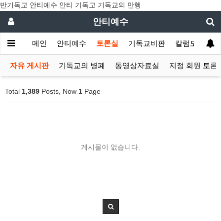
반기독교 안티예수 안티 기독교 기독교의 만행
안티예수
메인
안티예수
토론실
기독교비판
칼럼모음
자유 게시판
기독교의 병폐
동영상자료실
지정 회원 토론
Total
1,389
Posts, Now
1
Page
게시물이 없습니다.