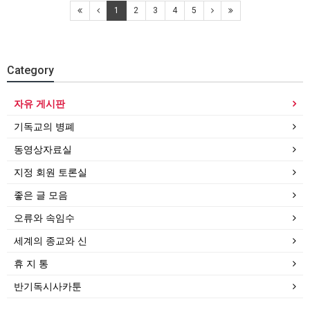
1
2
3
4
5
Category
자유 게시판
기독교의 병폐
동영상자료실
지정 회원 토론실
좋은 글 모음
오류와 속임수
세계의 종교와 신
휴 지 통
반기독시사카툰