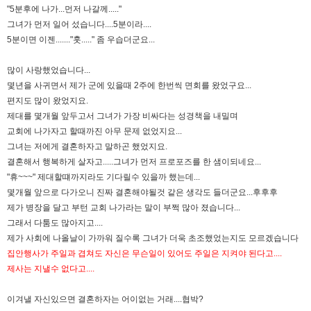
"5분후에 나가...먼저 나갈께....."
그녀가 먼저 일어 섰습니다....5분이라....
5분이면 이젠......."훗....." 좀 우습더군요...
많이 사랑했었습니다...
몇년을 사귀면서 제가 군에 있을때 2주에 한번씩 면회를 왔었구요...
편지도 많이 왔었지요.
제대를 몇개월 앞두고서 그녀가 가장 비싸다는 성경책을 내밀며
교회에 나가자고 할때까진 아무 문제 없었지요...
그녀는 저에게 결혼하자고 말하곤 했었지요.
결혼해서 행복하게 살자고.....그녀가 먼저 프로포즈를 한 샘이되네요...
"휴~~~" 제대할떄까지라도 기다릴수 있을까 했는데...
몇개월 앞으로 다가오니 진짜 결혼해야될것 같은 생각도 들더군요...후후후
제가 병장을 달고 부턴 교회 나가라는 말이 부쩍 많아 졌습니다...
그래서 다툼도 많아지고....
제가 사회에 나올날이 가까워 질수록 그녀가 더욱 초조했었는지도 모르겠습니다
집안행사가 주일과 겹쳐도 자신은 무슨일이 있어도 주일은 지켜야 된다고....
제사는 지낼수 없다고....
이겨낼 자신있으면 결혼하자는 어이없는 거래....협박?