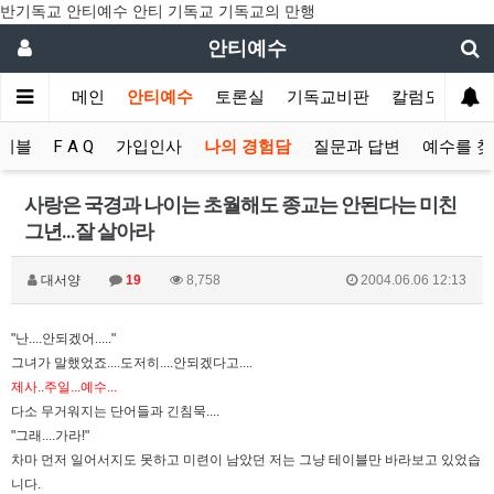
반기독교 안티예수 안티 기독교 기독교의 만행
안티예수
메인
안티예수
토론실
기독교비판
칼럼모음
이블
F A Q
가입인사
나의 경험담
질문과 답변
예수를 
사랑은 국경과 나이는 초월해도 종교는 안된다는 미친
그년...잘 살아라
대서양
19
8,758
2004.06.06 12:13
"난....안되겠어....."
그녀가 말했었죠....도저히....안되겠다고....
제사..주일...예수...
다소 무거워지는 단어들과 긴침묵....
"그래....가라!"
차마 먼저 일어서지도 못하고 미련이 남았던 저는 그냥 테이블만 바라보고 있었습
니다.