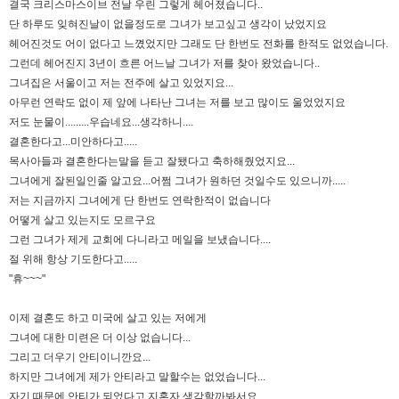
결국 크리스마스이브 전날 우린 그렇게 헤어졌습니다..
단 하루도 잊혀진날이 없을정도로 그녀가 보고싶고 생각이 났었지요
헤어진것도 어이 없다고 느꼈었지만 그래도 단 한번도 전화를 한적도 없었습니다.
그런데 헤어진지 3년이 흐른 어느날 그녀가 저를 찾아 왔었습니다..
그녀집은 서울이고 저는 전주에 살고 있었지요...
아무런 연락도 없이 제 앞에 나타난 그녀는 저를 보고 많이도 울었었지요
저도 눈물이.........우습네요...생각하니....
결혼한다고...미안하다고.....
목사아들과 결혼한다는말을 듣고 잘됐다고 축하해줬었지요...
그녀에게 잘된일인줄 알고요...어쩜 그녀가 원하던 것일수도 있으니까.....
저는 지금까지 그녀에게 단 한번도 연락한적이 없습니다
어떻게 살고 있는지도 모르구요
그런 그녀가 제게 교회에 다니라고 메일을 보냈습니다....
절 위해 항상 기도한다고.....
"휴~~~"
이제 결혼도 하고 미국에 살고 있는 저에게
그녀에 대한 미련은 더 이상 없습니다...
그리고 더우기 안티이니깐요...
하지만 그녀에게 제가 안티라고 말할수는 없었습니다...
자기 때문에 안티가 되었다고 지혼자 생각할까봐서요...