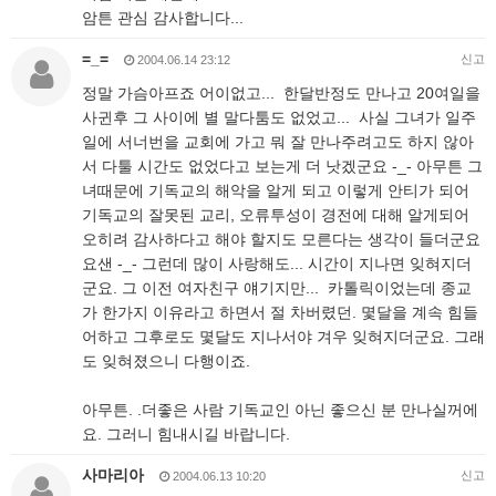
암튼 관심 감사합니다...
=_=
신고
2004.06.14 23:12
정말 가슴아프죠 어이없고... 한달반정도 만나고 20여일을
사귄후 그 사이에 별 말다툼도 없었고... 사실 그녀가 일주
일에 서너번을 교회에 가고 뭐 잘 만나주려고도 하지 않아
서 다툴 시간도 없었다고 보는게 더 낫겠군요 -_- 아무튼 그
녀때문에 기독교의 해악을 알게 되고 이렇게 안티가 되어
기독교의 잘못된 교리, 오류투성이 경전에 대해 알게되어
오히려 감사하다고 해야 할지도 모른다는 생각이 들더군요
요샌 -_- 그런데 많이 사랑해도... 시간이 지나면 잊혀지더
군요. 그 이전 여자친구 얘기지만... 카톨릭이었는데 종교
가 한가지 이유라고 하면서 절 차버렸던. 몇달을 계속 힘들
어하고 그후로도 몇달도 지나서야 겨우 잊혀지더군요. 그래
도 잊혀졌으니 다행이죠.
아무튼. .더좋은 사람 기독교인 아닌 좋으신 분 만나실꺼에
요. 그러니 힘내시길 바랍니다.
사마리아
신고
2004.06.13 10:20