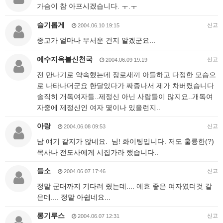
가슴이 참 아프시겠습니다. ㅜ.ㅜ
슬기롭게
신고
2004.06.10 19:15
종교가 얼마나 무서운 건지 알겠군요...
예수지옥불신천국
신고
2004.06.09 19:19
전 만나기로 약속했는데 장로새끼 아들하고 다정한 모습으
로 나타나더군요 한달있다가 짜증나서 제가 차버렸습니다
솔직히 개독여자들..제정신 아닌 사람들이 많지요..개독여
자중에 제정신인 여자 몇이나 있을런지..
아랑
신고
2004.06.08 09:53
남 얘기 같지가 않네요. 님! 화이팅입니다. 저도 훌륭한(?)
목사나 전도사에게 시집가라 했습니다..
들소
신고
2004.06.07 17:46
정말 군대까지 기다려 줬는데.... 에효 좋은 여자였더것 같
은데.... 정말 아쉽네요...
롱기루스
신고
2004.06.07 12:31