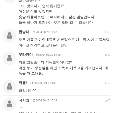
잘하셨습니다
그거 벗어나기 쉽지 않거든요
아쉬운 점도 많겠지만...
훗날 뒤돌아보면 그 여자에게도 잘된 일일겁니다
둘중 하나가 포기하는 것은 오래 갈 수 없습니다
한승태
신고
2004.06.21 17:47
모든 기독교 여인네들은 기본적으로 예수를 자기 기둥서방
이라고 착각하고 있다는데 올인..
무라카미
신고
2004.06.21 14:40
저도 그렇습니다 기독교인이냐고?
이젠 누가 무슨말을 하면 기독 비기독교를 가려냅니다. 개
독들 다 그래요,
쥐뿔!
신고
2004.06.21 11:43
퍼갑니다^^
대서양
신고
2004.06.15 10:29
^^