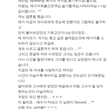
제리님, kyriean님,독사의 자식님,롱기루스님,들소님,
아랑님, 예수지옥불신천국님,슬기롭게님,사마리아님.=.=님
감사합니다...^^
저는 결혼을 했습니다..
제가 지금의 와이프에게 첫눈에 반했지만 그럼에도 불구하
고
먼저 불어보았던건 기독교인이냐는것이었죠...
제 와이프가 자기는 종교 같은 쓸데없는것에 에너지를 소
비하지 않는다고 하길래
계속 사귀고 결혼까지 하게 된겁니다.....^^
그리고 윗글에 저와 사귀었던 그녀는 잊은지 오랩니다.
다시 시간을 돌린다해도 그녀를 만나고 싶은맘이 하나도 없
습니다.
지금의 제 아내를 사랑하기도 하지만
시간이 지날수록 헤어지길 잘했다는 안도감이 오기때문입
니다
얼마전에 그녀에게 받았던 메일에서 어쩜 그녀가 절 잊지
못하는것이 아닐까하고
걱정도 되긴 했지만.....ㅎㅎㅎ
지 팔자죠....예수가 First고 지 남편이 Second.....^^
어쩜 저는 세번째? ㅋㅋㅋ