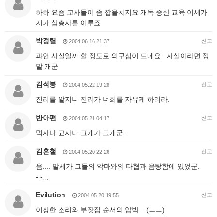
하하 요즘 교사들이 좀 깝을치지요 개독 증산 교육 이세가
지가 삼총사를 이루죠
박정렬
신고
2004.06.16 21:37
과연 사실일까 할 정도로 의구심이 드네요. 사실이라면 정
말 개군
김석봉
신고
2004.05.22 19:28
진리를 알지니 진리가 너희를 자유케 하리라.
반아편
신고
2004.05.21 04:17
먹사나 교사나 그개가 그개군.
김훈철
신고
2004.05.20 22:26
음.... 말세가 그들의 악마와의 타협과 음탕함에 있었군.
-.-;;;
Evilution
신고
2004.05.20 19:55
이상한 소리와 부잣집 순서의 압박... (ㅡㅡ)