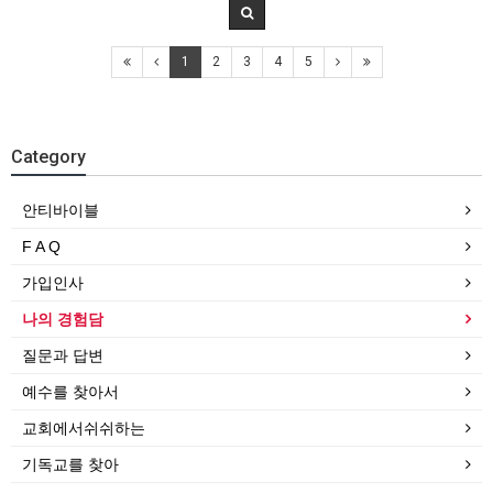
1
2
3
4
5
Category
안티바이블
F A Q
가입인사
나의 경험담
질문과 답변
예수를 찾아서
교회에서쉬쉬하는
기독교를 찾아