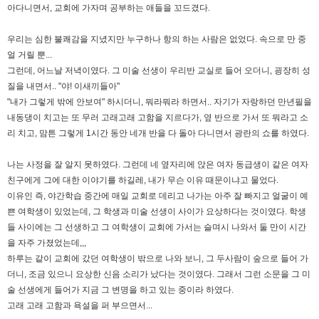
아다니면서, 교회에 가자며 공부하는 애들을 꼬드겼다.
우리는 심한 불쾌감을 지녔지만 누구하나 항의 하는 사람은 없었다. 속으로 만 중
얼 거릴 뿐...
그런데, 어느날 저녁이였다. 그 미술 선생이 우리반 교실로 들어 오더니, 굉장히 성
질을 내면서.. "야! 이새끼들아"
"내가 그렇게 밖에 안보여" 하시더니, 뭐라뭐라 하면서.. 자기가 자랑하던 만년필을
내동댕이 치고는 또 무러 고래고래 고함을 지르다가, 옆 반으로 가서 또 뭐라고 소
리 치고, 맘튼 그렇게 1시간 동안 네개 반을 다 돌아 다니면서 광란의 쇼를 하였다.
나는 사정을 잘 알지 못하였다. 그런데 네 옆자리에 앉은 여자 동급생이 같은 여자
친구에게 그에 대한 이야기를 하길레, 내가 무슨 이유 때문이냐고 물었다.
이유인 즉, 야간학습 중간에 매일 교회로 데리고 나가는 아주 잘 빠지고 얼굴이 예
쁜 여학생이 있었는데, 그 학생과 미술 선생이 사이가 요상하다는 것이였다. 학생
들 사이에는 그 선생하고 그 여학생이 교회에 가서는 슬며시 나와서 둘 만이 시간
을 자주 가졌었는데,,,
하루는 같이 교회에 갔던 여학생이 밖으로 나와 보니, 그 두사람이 숲으로 들어 가
더니, 조금 있으니 요상한 신음 소리가 났다는 것이였다. 그래서 그런 소문을 그 미
술 선생에게 들어가 지금 그 변명을 하고 있는 중이라 하였다.
고래 고래 고함과 욕설을 퍼 부으면서...