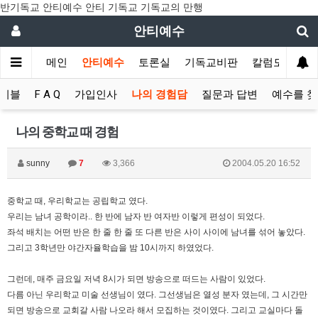
반기독교 안티예수 안티 기독교 기독교의 만행
안티예수
메인
안티예수
토론실
기독교비판
칼럼모음
이블
F A Q
가입인사
나의 경험담
질문과 답변
예수를 
나의 중학교 때 경험
sunny
7
3,366
2004.05.20 16:52
중학교 때, 우리학교는 공립학교 였다.
우리는 남녀 공학이라.. 한 반에 남자 반 여자반 이렇게 편성이 되었다.
좌석 배치는 어떤 반은 한 줄 한 줄 또 다른 반은 사이 사이에 남녀를 섞어 놓았다.
그리고 3학년만 야간자율학습을 밤 10시까지 하였었다.
그런데, 매주 금요일 저녁 8시가 되면 방송으로 떠드는 사람이 있었다.
다름 아닌 우리학교 미술 선생님이 였다. 그선생님은 열성 분자 였는데, 그 시간만
되면 방송으로 교회갈 사람 나오라 해서 모집하는 것이였다. 그리고 교실마다 돌