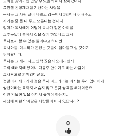
교회를 찾아가면 만날 수 있을까 해서 찾아갔더니
그전엔 친형제처럼 지낸다는 사람을
목사는 그 사람 질이 나쁘고 감옥에서 2번이나 꺼내주고
자기는 줄 돈 다 주고 모른다는 겁니다.
엄마가 목사에게 어떻게 목사가 젊은 아이를
그추운날에 혼자서 집을 짓게 하였냐고 그게
목사로서 할 수 있는 일이냐고 하니깐
목사아들, 며느리가 돈없는 것들이 입다물고 살 것이지
꺼지랍니다.
목사는 그 새끼 나도 연락 끊은지 오래라면서
교회 예배지에 봤더니 다음주 안수기도 하는 사람이
그사람으로 되어있더군요.
정말이지 새파라게 젊은 목사 며느리라는 여자는 우리 엄마에게
쌍년이라는 욕까지 서슴지 않고 온갖 쌍욕을 해대더군요.
이런 억울한 일을 어디서 풀어야 하는지..
세상에 이런 악마같은 사람들이 어디 있답니까?
0