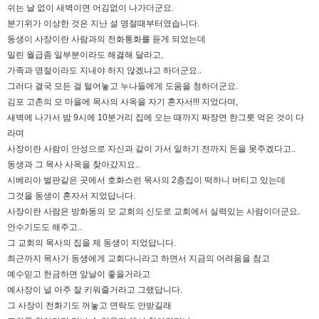
쉬는 날 없이 새벽이면 어김없이 나가더군요.
분기위가 이상한 것은 지난 설 명절때부터였습니다.
동생이 사장이란 사람과의 전화통화를 듣게 되었는데
밀린 월급좀 일부분이라도 해겷해 달라고,
가족과 명절이라도 지내야 하지 않겠냐고 하더군요..
그러다 결국 모든 걸 털어놓고 누나들에게 도움을 청하더군요.
김포 고촌의 모 마을에 목사의 사옥을 자기 혼자서!!! 지었다며,
새벽에 나가서 밤 9시에 10분거리 집에 오는 때까지 짜장면 한그릇 먹은 것이 다
라며
사장이란 사람이 안성으로 자신과 같이 가서 일하기 전까지 돈을 못주겠다고..
동생과 그 목사 사옥을 찾아갔지요..
시베리아 벌판같은 곳에서 호화스런 목사의 2층집이 떡하니 버티고 있는데
그것을 동생이 혼자서 지었답니다.
사장이란 사람은 방화동의 모 교회의 신도로 교회에서 실력있는 사람이더군요.
안수기도도 해주고..
그 교회의 목사의 집을 제 동생이 지었답니다.
최근까지 목사가 동생에게 교회다니라고 하면서 지금의 어려움을 참고
예수믿고 헌금하면 앞날이 좋을거라고
예사장이 널 아주 잘 키워줄거라고 그랬답니다.
그 사장이 전화기도 꺼놓고 연락도 안받길래