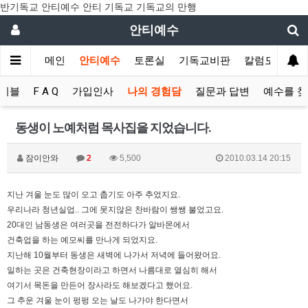
반기독교 안티예수 안티 기독교 기독교의 만행
안티예수
메인
안티예수
토론실
기독교비판
칼럼모음
이블
F A Q
가입인사
나의 경험담
질문과 답변
예수를 
동생이 노예처럼 목사집을 지었습니다.
잠이안와
2
5,500
2010.03.14 20:15
지난 겨울 눈도 많이 오고 춥기도 아주 추었지요.
우리나라 청년실업.. 그에 못지않은 찬바람이 쌩쌩 불었고요.
20대인 남동생은 여러곳을 전전하다가 알바몬에서
건축업을 하는 예모씨를 만나게 되었지요.
지난해 10월부터 동생은 새벽에 나가서 저녁에 들어왔어요.
일하는 곳은 건축현장이라고 하면서 나름대로 열심히 해서
여기서 목돈을 만든어 장사라도 해보겠다고 했어요.
그 추운 겨울 눈이 펑펑 오는 날도 나가야 한다면서