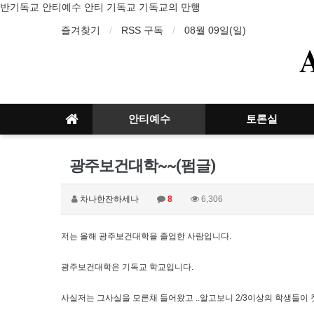
반기독교 안티예수 안티 기독교 기독교의 만행
즐겨찾기
RSS 구독
08월 09일(일)
안티예수
토론실
광주보건대학~~(펌글)
차나한잔하세나
8
6,306
저는 올해 광주보건대학을 졸업한 사람입니다.
광주보건대학은 기독교 학교입니다.
사실저는 그사실을 모른채 들어왔고 ..알고보니 2/3이상의 학생들이 