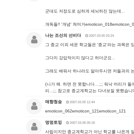
군대도 저정도로 심하게 세뇌하진 않는데...
개독들!! '개념' 쳐머거emoticon_018emoticon_
나는 조선의 선비다
2007.03.05 03:24
그 종교 이외 세운 학교들은 '종교'라는 과목은 
그다지 강압적이지 않다고 하더군요...
그래도 배워서 하나라도 알아두시면 저들과의 논쟁
(니가 해. 하면 전 못합니다....;;; 워낙 
리...;;; 참고로 종교계학교는 다녀보질 못했습니다
매향청송
2007.03.05 12:44
emoticon_062emoticon_121emoticon_121
멍멍토낑
2007.03.06 00:18
사립이지만 종교계학교가 아닌 학교를 나온게 얼