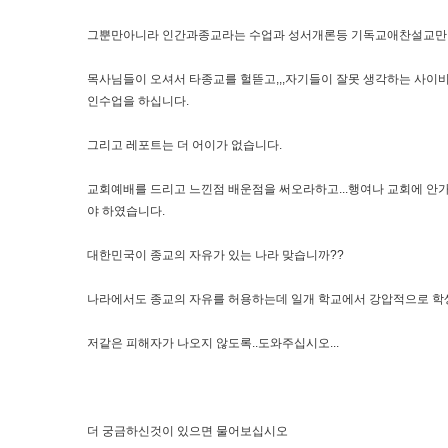
그뿐만아니라 인간과종교라는 수업과 성서개론등 기독교애찬설교만
목사님들이 오셔서 타종교를 헐뜯고,,,자기들이 잘못 생각하는 사이
인수업을 하십니다.
그리고 레포트는 더 어이가 없습니다.
교회예배를 드리고 느낀점 배운점을 써오라하고...행여나 교회에 안
야 하였습니다.
대한민국이 종교의 자유가 있는 나라 맞습니까??
나라에서도 종교의 자유를 허용하는데 일개 학교에서 강압적으로 학생들에게 특
저같은 피해자가 나오지 않도록..도와주십시오...
더 궁금하신것이 있으면 물어보십시오