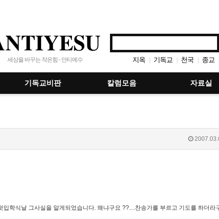
ANTIYESU
지옥
기독교
천국
종교
세상을 바꾸는 작은힘 - 안티예수
|
|
|
기독교비판
칼럼모음
자료실
2007.03.
첫입학식날 그사실을 알게되었습니다. 왜냐구요 ??....찬송가를 부르고 기도를 하더라