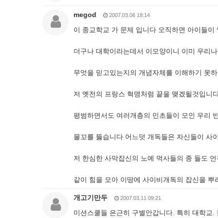
megod
2007.03.06 18:14
이 종교학교 가 문제 입니다 오직하면 아이들이
더구나 대학이라는데서 이모양이니 이미 우리나
무엇을 믿고있는지의 개념자체를 이해하기 못하
저 옛전의 프랑스 혁명처럼 끝을 맺겠될것입니다
평범하면서도 여러개층의 민초들이 모인 우리 
물꼬를 뚫습니다 어느덧 개독들은 자신들이 사
저 한심한 사막잡신의 노예 먹사들의 종 들도 
같이 힘을 모아 이땅에 사이비개독의 잡신을 뿌리 
개고기만두
2007.03.11 09:21
미션스쿨들 은근히 구별안갑니다. 특히 대학교. 들