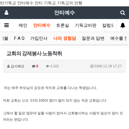
반기독교 안티예수 안티 기독교 기독교의 만행
안티예수
메인
안티예수
토론실
기독교비판
칼럼모음
이블
F A Q
가입인사
나의 경험담
질문과 답변
예수를 
교회의 강제봉사 노동착취
감사해요
8
4,102
2006.12.29 17:27
저는 매주 부모님의 강요로 억지로 교회를 다니는 학생입니다.
저희 교회는 신도 수(약 100여 명)가 얼마 되지 않는 작은 교회입니다.
그래서 할 일은 많은데 일할 사람이 없어서 교회봉사하는 사람의 일손이 많이 모
자라는 편입니다.