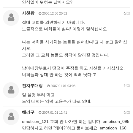
안식일이 뭐하는 날이지요?
사천왕
신고
2006.12.30 20:52
절대 교회를 외면하시기 바랍니다.
노골적으로 너희들이 싫다! 이렇게 말하십시오.
나는 너희들 사기치는 놈들을 싫어한다!고 대 놓고 말하십
시오.
그러면 그 교회 놈들도 생각이 달라질 것입니다.
남아대장부로서 떳떳이 주장을 하고 자신을 가지십시오.
너희들과 상대 안 하는 것이 백배 낫다!고
전차부대장
신고
2007.01.01 03:03
일 실컷 부려 먹고
노임 떼먹는 악덕 고용주가 따로 없네..
해라구
신고
2007.01.01 12:41
emoticon_121 교회 안 나가면 되는 겁니다. emoticon_095
면담하자고 하면 "왜여?"하고 물어보세요. emoticon_160