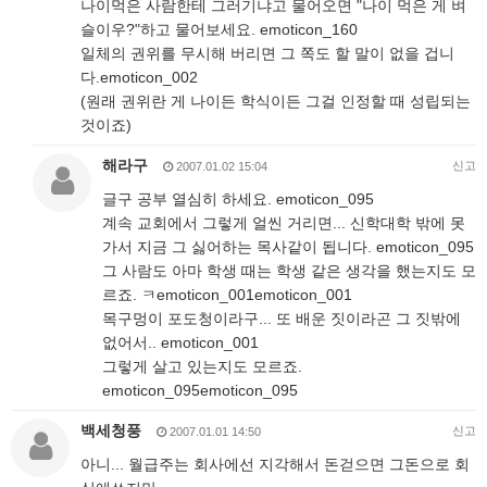
나이먹은 사람한테 그러기냐고 물어오면 "나이 먹은 게 벼
슬이우?"하고 물어보세요. emoticon_160
일체의 권위를 무시해 버리면 그 쪽도 할 말이 없을 겁니
다.emoticon_002
(원래 권위란 게 나이든 학식이든 그걸 인정할 때 성립되는
것이죠)
해라구
신고
2007.01.02 15:04
글구 공부 열심히 하세요. emoticon_095
계속 교회에서 그렇게 얼씬 거리면... 신학대학 밖에 못
가서 지금 그 싫어하는 목사같이 됩니다. emoticon_095
그 사람도 아마 학생 때는 학생 같은 생각을 했는지도 모
르죠. ㅋemoticon_001emoticon_001
목구멍이 포도청이라구... 또 배운 짓이라곤 그 짓밖에
없어서.. emoticon_001
그렇게 살고 있는지도 모르죠.
emoticon_095emoticon_095
백세청풍
신고
2007.01.01 14:50
아니... 월급주는 회사에선 지각해서 돈걷으면 그돈으로 회