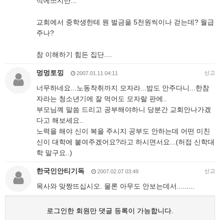
식에쓰지만...
교회에서 중학생한테 뭔 벌금을 5천원씩이나 걷는데? 월급
주나?
참 이해하기 힘든 집단....
멍멍토낑
신고
2007.01.11 04:11
너무하네요...노동착취까지 모자라...밥도 안주다니...한참
자라는 청소년기에 잘 먹어도 모자랄 판에..
부모님꼐 말씀 드리고 공부해야하니 당분간 교회안나가겠
다고 해보세요..
노력을 해야 신이 복을 주시지 공부도 안하는데 어떤 미친
신이 대학에 붙여주겠어요?라고 하시면서요...(허접 신학대
학 말구요..)
한국인안티기독
신고
2007.02.07 03:49
목사와 맞짱뜨십시오. 물론 아무도 안보는데서.........
로그인한 회원만 댓글 등록이 가능합니다.