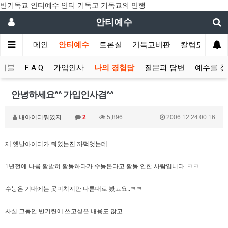
반기독교 안티예수 안티 기독교 기독교의 만행
안티예수
메인
안티예수
토론실
기독교비판
칼럼모음
이블
F A Q
가입인사
나의 경험담
질문과 답변
예수를 
안녕하세요^^ 가입인사겸^^
내아이디뭐였지
2
5,896
2006.12.24 00:16
제 옛날아이디가 뭐였는진 까먹엇는데...
1년전에 나름 활발히 활동하다가 수능본다고 활동 안한 사람입니다..ㅋㅋ
수능은 기대에는 못미치지만 나름대로 봤고요..ㅋㅋ
사실 그동안 반기련에 쓰고싶은 내용도 많고