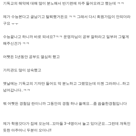
기독교의 해악에 대해 많이 분노해서 반기련에 자주 들어오려고 했는데 ㅋㅋ
제가 수능본다고 글남기고 탈퇴했거든요 ㅋㅋ 그래서 다시 회원가입이 안되더라
구요 ㅜㅜ
수능끝나고 하니까 바로 되네요?ㅋㅋ 운영자님이 공부 잘하라고 일부러 그렇게
해주신건가 ㅋㅋ
어쨋든 1년동안 공부도 열심히 했고
가치관도 많이 성숙했고
옛날에는 기독교의 기자만 들어도 막 분노하고 그랬었는데 이젠 그러려니...하고
넘어갑니다..ㅋㅋ
뭐 어쨋든 경험담 란이니까 그동안의 경험 하나 쓸께요....좀 씁쓸한경험입니다
제가 학원갓다가 집에 오는데...꼬마들 3~4명이서 놀고 있더군요...그런데 개독인
듯한 아주머니 두분이 오더니!!