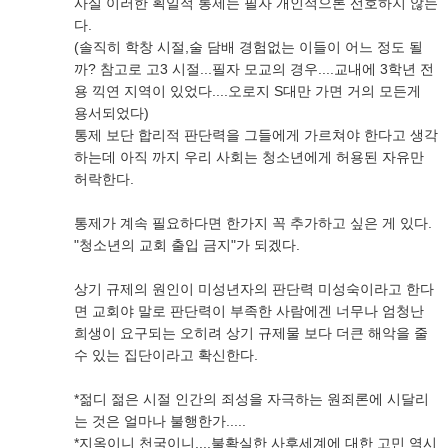
사실 이러한 획일적 통제는 필자 개인적으론 선호하지 않는
다.
(솔직히 학창 시절,술 담배 경험없는 이들이 어느 정도 될
까? 참고로 고3 시절...필자 모교의 경우....교내에 3학년 전
용 끽연 지역이 있었다....오로지 S대만 가면 거의 모든게
용서되었다)
통제 보단 합리적 판단력을 그들에게 가르쳐야 한다고 생각
하는데 아직 까지 우리 사회는 청소년에게 허용된 자유만
허락한다.
통제가 계속 필요하다면 한가지 꼭 추가하고 싶은 게 있다.
"청소년의 교회 출입 금지"가 되겠다.
상기 규제의 원인이 미성년자의 판단력 미성숙이라고 한다
면 교회야 말로 판단력이 부족한 사람에겐 너무나 엄청난
희생이 요구되는 오히려 상기 규제물 보다 더큰 해악을 줄
수 있는 집단이라고 확신한다.
*젊디 젊은 시절 인간의 죄성을 자극하는 원죄론에 시달리
는 것은 얼마나 불행한가.....
*지옥이니 천국이니....불확실한 사후세계에 대한 고민 역시