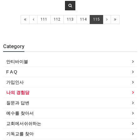
111
112
113
114
115
Category
안티바이블
F A Q
가입인사
나의 경험담
질문과 답변
예수를 찾아서
교회에서쉬쉬하는
기독교를 찾아