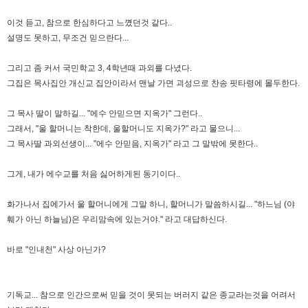
이것 듣고, 참으로 한심하다고 느꼈던것 같다..
설명도 못하고, 무조건 믿으란다...
그리고 좀 커서 국민학교 3, 4학년때 과외를 다녔다.
그집은 목사집안 개신교 집안이라서 맨날 가면 괴성으로 찬송 핏타령에 몰두한다.
그 목사 딸이 말하길... "에수 안믿으면 지옥가" 그런다..
그래서, "울 할머니는 착한데, 울할머니도 지옥가?" 라고 물으니...
그 목사딸 과외선생이... "에수 안믿음, 지옥가" 라고 그 말밖에 못한다..
그게, 내가 에수교를 처음 싫어하게된 동기이다..
화가나서 집에가서 울 할머니에게 그말 하니, 할머니가 말씀하시길... "하느님 (야
훼가 아닌 하늘님)은 우리맘속에 있는거야." 라고 대답하신다.
바로 "인내천" 사상 아닌가?
기독교... 참으로 인간으로써 믿을 것이 못되는 버러지 같은 종교라는것을 어려서