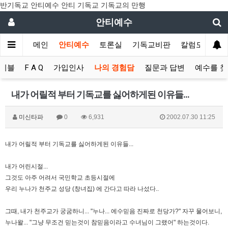
반기독교 안티예수 안티 기독교 기독교의 만행
안티예수
메인
안티예수
토론실
기독교비판
칼럼모음
이블
F A Q
가입인사
나의 경험담
질문과 답변
예수를 
내가 어릴적 부터 기독교를 싫어하게된 이유들...
미신타파
0
6,931
2002.07.30 11:25
내가 어릴적 부터 기독교를 싫어하게된 이유들...
내가 어린시절...
그것도 아주 어려서 국민학교 초등시절에
우리 누나가 천주교 성당 (창녀집) 에 간다고 따라 나섰다..
그때, 내가 천주교가 궁굼하니... "누나... 에수믿음 진짜로 천당가?" 자꾸 물어보니,
누나왈... "그냥 무조건 믿는것이 참믿음이라고 수녀님이 그랬어" 하는것이다.