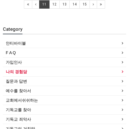
11
12
13
14
15
Category
안티바이블
F A Q
가입인사
나의 경험담
질문과 답변
예수를 찾아서
교회에서쉬쉬하는
기독교를 찾아
기독교 죄악사
기독교의 거짓말