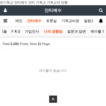
반기독교 안티예수 안티 기독교 기독교의 만행
안티예수
메인
안티예수
토론실
기독교비판
칼럼모음
이블
F A Q
가입인사
나의 경험담
질문과 답변
예수를 
Total
2,282
Posts, Now
11
Page
게시물이 없습니다.