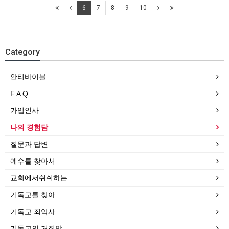
6
7
8
9
10
Category
안티바이블
F A Q
가입인사
나의 경험담
질문과 답변
예수를 찾아서
교회에서쉬쉬하는
기독교를 찾아
기독교 죄악사
기독교의 거짓말