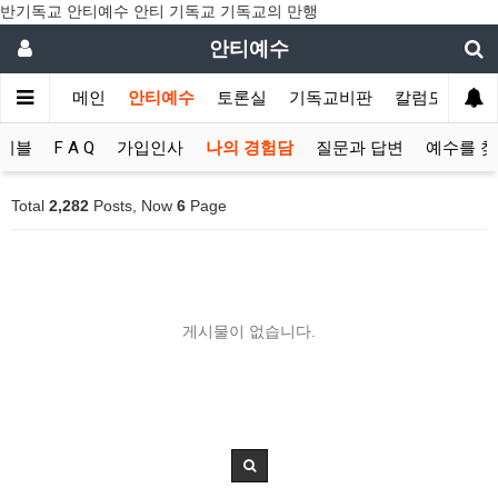
반기독교 안티예수 안티 기독교 기독교의 만행
안티예수
메인
안티예수
토론실
기독교비판
칼럼모음
이블
F A Q
가입인사
나의 경험담
질문과 답변
예수를 
Total
2,282
Posts, Now
6
Page
게시물이 없습니다.