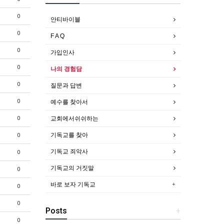
0
안티바이블
0
F A Q
0
가입인사
0
나의 경험담
0
질문과 답변
0
예수를 찾아서
교회에서쉬쉬하는
0
기독교를 찾아
0
기독교 죄악사
0
기독교의 거짓말
0
바로 보자 기독교
0
0
Posts
+
0