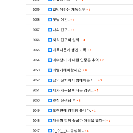
열받게하는 개독상무
2059
+
3
옛날 여친..
2058
+
3
나의 친구..
2057
+
3
저희 친구의 실화.
2056
+
3
개독때문에 생긴 고독
2055
+
3
예수쟁이 에 대한 안좋은 추억
2054
+
2
어떻게해야할까요.
2053
+
8
남의 잔치까지 방해하는 /......
2052
+
3
제가 개독을 떠나온 경위...
2051
+
5
멋진 선생님 ㅋ
2050
+
8
오랜만에 경험담 씁니다.
2049
+
1
개독과 함께 꿀꿀한 아침을 열다~!
2048
+
2
(-_-)(_ _)... 동생의 ..
2047
+
6