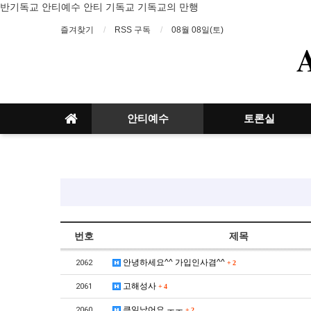
반기독교 안티예수 안티 기독교 기독교의 만행
즐겨찾기
RSS 구독
08월 08일(토)
안티예수
토론실
번호
제목
안녕하세요^^ 가입인사겸^^
2062
+
2
고해성사
2061
+
4
큰일났어요 ㅜㅜ
2060
+
2