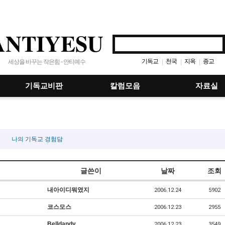
ANTIYESU
기독교
천국
지옥
종교
|
|
|
세상을 바꾸는 작은힘 - 안티예수
기독교비판
칼럼모음
자료실
나의 기독교 경험담
글쓴이
날짜
조회
내아이디뭐였지
2006.12.24
5902
코스모스
2006.12.23
2955
Belldandy
2006.12.23
3549