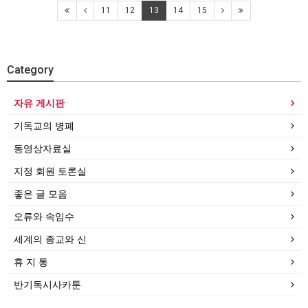
11
12
13
14
15
Category
자유 게시판
기독교의 병폐
동영상자료실
지정 회원 토론실
좋은 글 모음
오류와 속임수
세계의 종교와 신
휴 지 통
반기독시사카툰