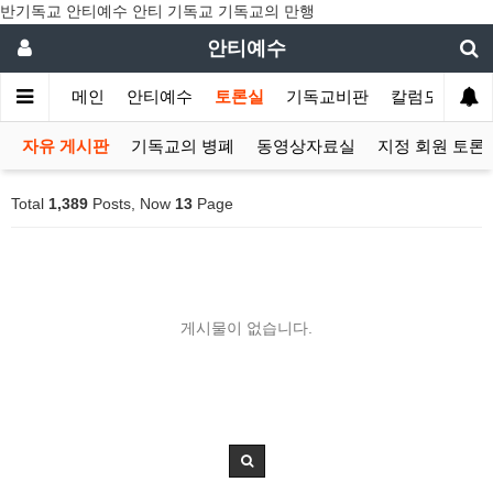
반기독교 안티예수 안티 기독교 기독교의 만행
안티예수
메인
안티예수
토론실
기독교비판
칼럼모음
자유 게시판
기독교의 병폐
동영상자료실
지정 회원 토론
Total
1,389
Posts, Now
13
Page
게시물이 없습니다.